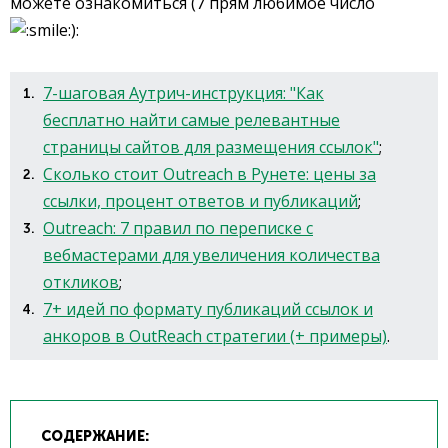
можете ознакомиться (7 прям любимое число
):
7-шаговая Аутрич-инструкция: "Как
бесплатно найти самые релевантные
страницы сайтов для размещения ссылок"
;
Сколько стоит Outreach в Рунете: цены за
ссылки, процент ответов и публикаций
;
Outreach: 7 правил по переписке с
вебмастерами для увеличения количества
откликов
;
7+ идей по формату публикаций ссылок и
анкоров в OutReach стратегии (+ примеры)
.
СОДЕРЖАНИЕ: