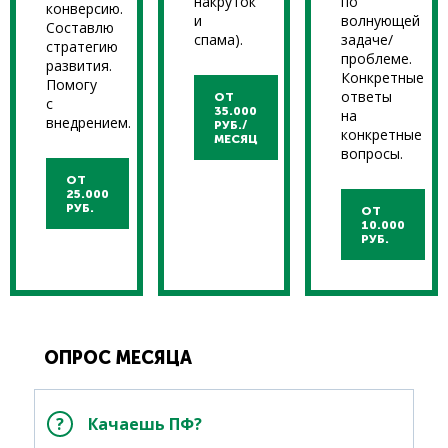
накруток
по
конверсию.
и
волнующей
Составлю
спама).
задаче/
стратегию
проблеме.
развития.
Конкретные
Помогу
ответы
ОТ
с
35.000
на
внедрением.
РУБ./
конкретные
МЕСЯЦ
вопросы.
ОТ
25.000
РУБ.
ОТ
10.000
РУБ.
ОПРОС МЕСЯЦА
Качаешь ПФ?