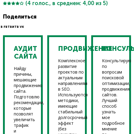
(
4
голос., в среднем:
4,00
из 5)
Поделиться
В FB
ТВИТ
В VK
АУДИТ
ПРОДВИЖЕНИЕ
КОНСУЛ
САЙТА
Комплексное
Консультирую
развитие
по
Найду
проектов по
вопросам
причины,
актуальным
поисковой
мешающие
направлениям
оптимизации,
продвижению
в SEO.
продвижения
сайта.
Используются
сайтов.
Подготовлю
методики,
Лучший
рекомендации,
имеющие
способ
которые
стабильный
узнать
позволят
долгосрочный
мое
увеличить
эффект
подробное
трафик
(без
мнение
и