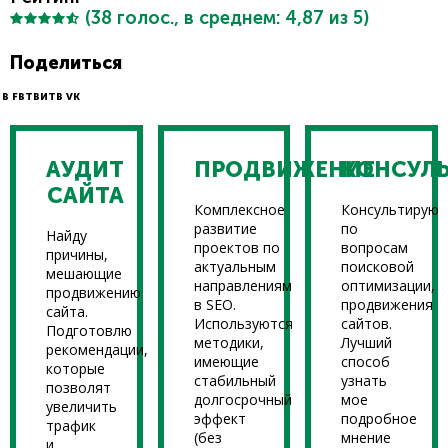
(
38
голос., в среднем:
4,87
из 5)
Поделиться
В FB
ТВИТ
В VK
АУДИТ
ПРОДВИЖЕНИЕ
КОНСУЛ
САЙТА
Комплексное
Консультирую
развитие
по
Найду
проектов по
вопросам
причины,
актуальным
поисковой
мешающие
направлениям
оптимизации,
продвижению
в SEO.
продвижения
сайта.
Используются
сайтов.
Подготовлю
методики,
Лучший
рекомендации,
имеющие
способ
которые
стабильный
узнать
позволят
долгосрочный
мое
увеличить
эффект
подробное
трафик
(без
мнение
и