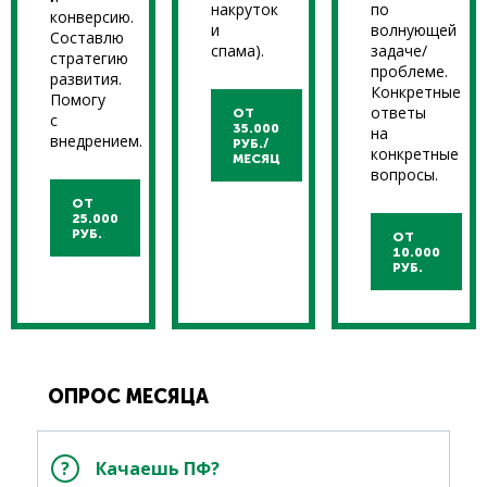
накруток
по
конверсию.
и
волнующей
Составлю
спама).
задаче/
стратегию
проблеме.
развития.
Конкретные
Помогу
ответы
ОТ
с
35.000
на
внедрением.
РУБ./
конкретные
МЕСЯЦ
вопросы.
ОТ
25.000
РУБ.
ОТ
10.000
РУБ.
ОПРОС МЕСЯЦА
Качаешь ПФ?