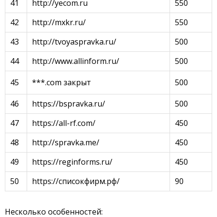
41
http://yecom.ru
550
42
http://mxkr.ru/
550
43
http://tvoyaspravka.ru/
500
44
http://www.allinform.ru/
500
45
***.com закрыт
500
46
https://bspravka.ru/
500
47
https://all-rf.com/
450
48
http://spravka.me/
450
49
https://reginforms.ru/
450
50
https://списокфирм.рф/
90
Несколько особенностей: