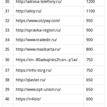
30
http://adresa-telefony.ru/
1200
31
http://alloy.ru/
1100
32
https://www.otzywy.com/
950
33
http://spravka-region.ru/
900
34
http://www.tradedir.ru/
900
35
http://www.maxikarta.ru/
800
36
https://xn--80adsqinks2h.xn--p1ai/
750
37
https://info-torg.ru/
750
38
http://qlaster.ru/
650
39
http://www.opt-union.ru/
650
40
https://n4.biz/
600