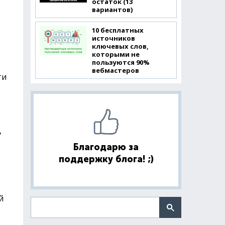
остаток (13
вариантов)
10 бесплатных
источников
ключевых слов,
которыми не
пользуются 90%
вебмастеров
ти
,
Благодарю за
поддержку блога! ;)
й
Поиск по сайту