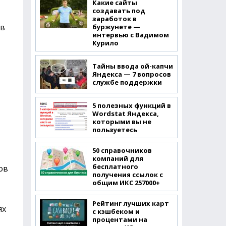
Какие сайты
создавать под
заработок в
 в
буржунете —
интервью с Вадимом
Курило
Тайны ввода ой-капчи
Яндекса — 7 вопросов
службе поддержки
5 полезных функций в
Wordstat Яндекса,
которыми вы не
пользуетесь
50 справочников
компаний для
бесплатного
ов
получения ссылок с
общим ИКС 257000+
Рейтинг лучших карт
ях
с кэшбеком и
процентами на