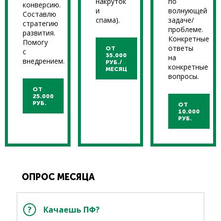
накруток
по
конверсию.
и
волнующей
Составлю
спама).
задаче/
стратегию
проблеме.
развития.
Конкретные
Помогу
ответы
ОТ
с
35.000
на
внедрением.
РУБ./
конкретные
МЕСЯЦ
вопросы.
ОТ
25.000
РУБ.
ОТ
10.000
РУБ.
ОПРОС МЕСЯЦА
Качаешь ПФ?