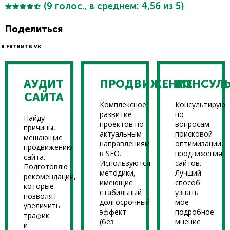
(
9
голос., в среднем:
4,56
из 5)
Поделиться
В FB
ТВИТ
В VK
АУДИТ
ПРОДВИЖЕНИЕ
КОНСУЛ
САЙТА
Комплексное
Консультирую
развитие
по
Найду
проектов по
вопросам
причины,
актуальным
поисковой
мешающие
направлениям
оптимизации,
продвижению
в SEO.
продвижения
сайта.
Используются
сайтов.
Подготовлю
методики,
Лучший
рекомендации,
имеющие
способ
которые
стабильный
узнать
позволят
долгосрочный
мое
увеличить
эффект
подробное
трафик
(без
мнение
и