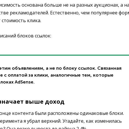
висимость основана больше не на разных аукционах, а н
стве рекламодателей. Естественно, чем популярнее фор
 стоимость клика.
исаний блоков ссылок:
 этим объявлениям, а не по блоку ссылок. Связанная
 с оплатой за клики, аналогичные тем, которые
локах AdSense.
означает выше доход
в конце контента были расположены одинаковые блоки.
перимента я убрал верхний. Угадайте, как изменилась
? Она резко выросла до района 2,4%.