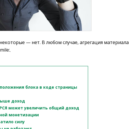
некоторые — нет. В любом случае, агрегация материала
.
асположения блока в коде страницы
 выше доход
и РСЯ может увеличить общий доход
шной монетизации
ратило силу
мы не работают