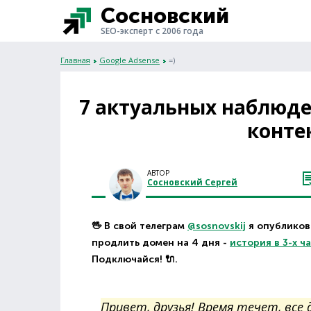
Сосновский
SEO-эксперт с 2006 года
Главная
Google Adsense
=)
7 актуальных наблюд
конте
АВТОР
Сосновский Сергей
🖖 В свой телеграм
@sosnovskij
я опубликова
продлить домен на 4 дня -
история в 3-х ч
Подключайся! 🔌.
Привет, друзья! Время течет, все