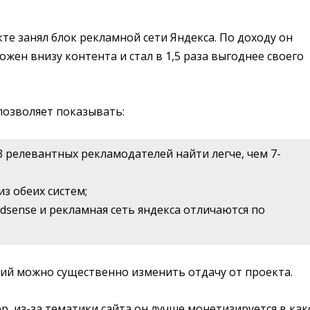
е занял блок рекламной сети Яндекса. По доходу он
ожен внизу контента и стал в 1,5 раза выгоднее своего
позволяет показывать:
 релевантных рекламодателей найти легче, чем 7-
з обеих систем;
dsense и рекламная сеть яндекса отличаются по
ний можно существенно изменить отдачу от проекта.
р, из-за тематики сайта он лучше монетизируется в как