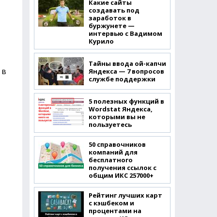
Какие сайты
создавать под
заработок в
буржунете —
интервью с Вадимом
Курило
Тайны ввода ой-капчи
 в
Яндекса — 7 вопросов
службе поддержки
5 полезных функций в
Wordstat Яндекса,
которыми вы не
пользуетесь
50 справочников
компаний для
бесплатного
получения ссылок с
общим ИКС 257000+
Рейтинг лучших карт
с кэшбеком и
процентами на