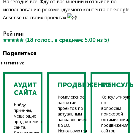
На сегодня все. Жду от вас мнений и отзывов по
использованию рекомендуемого контента от Google
Adsense на своих проектах
!
Рейтинг
(
18
голос., в среднем:
5,00
из 5)
Поделиться
В FB
ТВИТ
В VK
АУДИТ
ПРОДВИЖЕНИЕ
КОНСУЛ
САЙТА
Комплексное
Консультирую
развитие
по
Найду
проектов по
вопросам
причины,
актуальным
поисковой
мешающие
направлениям
оптимизации,
продвижению
в SEO.
продвижения
сайта.
Используются
сайтов.
Подготовлю