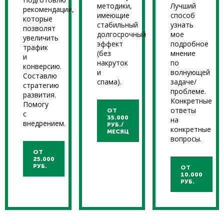
методики,
Лучший
рекомендации,
имеющие
способ
которые
стабильный
узнать
позволят
долгосрочный
мое
увеличить
эффект
подробное
трафик
(без
мнение
и
накруток
по
конверсию.
и
волнующей
Составлю
спама).
задаче/
стратегию
проблеме.
развития.
Конкретные
Помогу
ответы
ОТ
с
35.000
на
внедрением.
РУБ./
конкретные
МЕСЯЦ
вопросы.
ОТ
25.000
РУБ.
ОТ
10.000
РУБ.