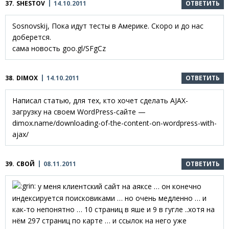
37.
SHESTOV
14.10.2011
ОТВЕТИТЬ
Sosnovskij, Пока идут тесты в Америке. Скоро и до нас
доберется.
сама новость goo.gl/SFgCz
38.
DIMOX
14.10.2011
ОТВЕТИТЬ
Написал статью, для тех, кто хочет сделать AJAX-
загрузку на своем WordPress-сайте —
dimox.name/downloading-of-the-content-on-wordpress-with-
ajax/
39.
СВОЙ
08.11.2011
ОТВЕТИТЬ
у меня клиентский сайт на аяксе … он конечно
индексируется поисковиками … но очень медленно … и
как-то непонятно … 10 страниц в яше и 9 в гугле ..хотя на
нём 297 страниц по карте … и ссылок на него уже