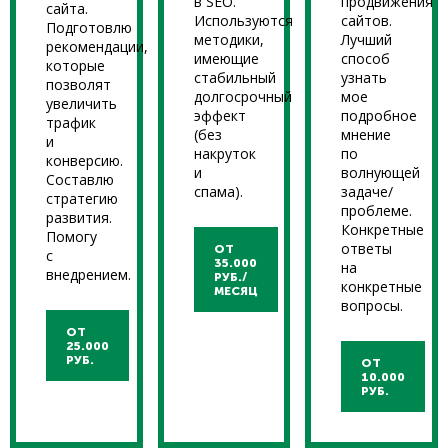
в SEO.
продвижения
сайта.
Используются
сайтов.
Подготовлю
методики,
Лучший
рекомендации,
имеющие
способ
которые
стабильный
узнать
позволят
долгосрочный
мое
увеличить
эффект
подробное
трафик
(без
мнение
и
накруток
по
конверсию.
и
волнующей
Составлю
спама).
задаче/
стратегию
проблеме.
развития.
Конкретные
Помогу
ответы
ОТ
с
35.000
на
внедрением.
РУБ./
конкретные
МЕСЯЦ
вопросы.
ОТ
25.000
РУБ.
ОТ
10.000
РУБ.