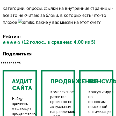
Категории, опросы, ссылки на внутренние страницы -
все это не считаю за блоки, в которых есть что-то
плохое
. Какие у вас мысли на этот счет?
Рейтинг
(
12
голос., в среднем:
4,00
из 5)
Поделиться
В FB
ТВИТ
В VK
АУДИТ
ПРОДВИЖЕНИЕ
КОНСУЛ
САЙТА
Комплексное
Консультирую
развитие
по
Найду
проектов по
вопросам
причины,
актуальным
поисковой
мешающие
направлениям
оптимизации,
продвижению