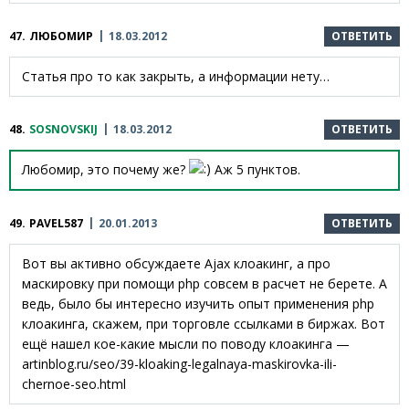
47.
ЛЮБОМИР
18.03.2012
ОТВЕТИТЬ
Статья про то как закрыть, а информации нету…
48.
SOSNOVSKIJ
18.03.2012
ОТВЕТИТЬ
Любомир, это почему же?
Аж 5 пунктов.
49.
PAVEL587
20.01.2013
ОТВЕТИТЬ
Вот вы активно обсуждаете Ajax клоакинг, а про
маскировку при помощи php совсем в расчет не берете. А
ведь, было бы интересно изучить опыт применения php
клоакинга, скажем, при торговле ссылками в биржах. Вот
ещё нашел кое-какие мысли по поводу клоакинга —
artinblog.ru/seo/39-kloaking-legalnaya-maskirovka-ili-
chernoe-seo.html