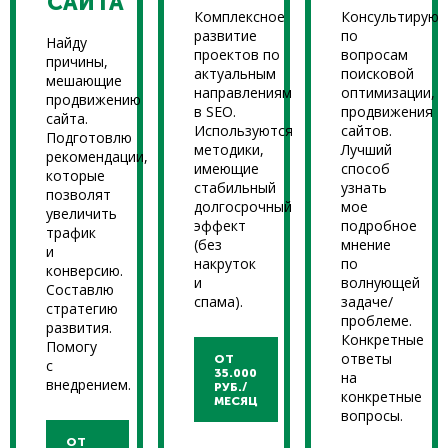
САЙТА
Комплексное
Консультирую
развитие
по
Найду
проектов по
вопросам
причины,
актуальным
поисковой
мешающие
направлениям
оптимизации,
продвижению
в SEO.
продвижения
сайта.
Используются
сайтов.
Подготовлю
методики,
Лучший
рекомендации,
имеющие
способ
которые
стабильный
узнать
позволят
долгосрочный
мое
увеличить
эффект
подробное
трафик
(без
мнение
и
накруток
по
конверсию.
и
волнующей
Составлю
спама).
задаче/
стратегию
проблеме.
развития.
Конкретные
Помогу
ответы
ОТ
с
35.000
на
внедрением.
РУБ./
конкретные
МЕСЯЦ
вопросы.
ОТ