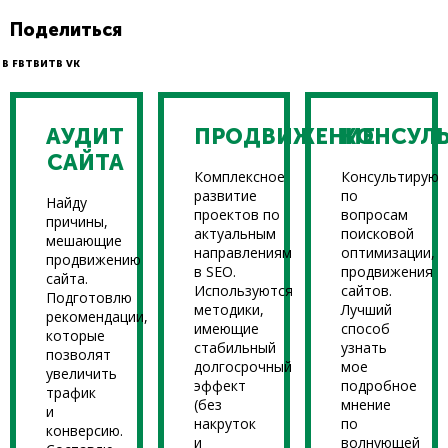
Поделиться
В FB
ТВИТ
В VK
АУДИТ
ПРОДВИЖЕНИЕ
КОНСУЛ
САЙТА
Комплексное
Консультирую
развитие
по
Найду
проектов по
вопросам
причины,
актуальным
поисковой
мешающие
направлениям
оптимизации,
продвижению
в SEO.
продвижения
сайта.
Используются
сайтов.
Подготовлю
методики,
Лучший
рекомендации,
имеющие
способ
которые
стабильный
узнать
позволят
долгосрочный
мое
увеличить
эффект
подробное
трафик
(без
мнение
и
накруток
по
конверсию.
и
волнующей