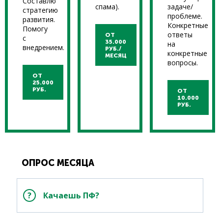
Составлю
спама).
задаче/
стратегию
проблеме.
развития.
Конкретные
Помогу
ответы
ОТ
с
35.000
на
внедрением.
РУБ./
конкретные
МЕСЯЦ
вопросы.
ОТ
25.000
РУБ.
ОТ
10.000
РУБ.
ОПРОС МЕСЯЦА
Качаешь ПФ?