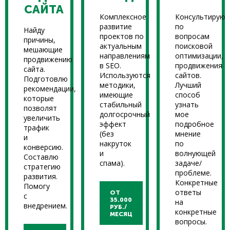
САЙТА
Комплексное
Консультирую
развитие
по
Найду
проектов по
вопросам
причины,
актуальным
поисковой
мешающие
направлениям
оптимизации,
продвижению
в SEO.
продвижения
сайта.
Используются
сайтов.
Подготовлю
методики,
Лучший
рекомендации,
имеющие
способ
которые
стабильный
узнать
позволят
долгосрочный
мое
увеличить
эффект
подробное
трафик
(без
мнение
и
накруток
по
конверсию.
и
волнующей
Составлю
спама).
задаче/
стратегию
проблеме.
развития.
Конкретные
Помогу
ответы
ОТ
с
35.000
на
внедрением.
РУБ./
конкретные
МЕСЯЦ
вопросы.