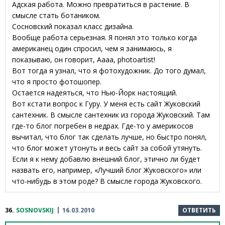
Адская работа. Можно превратиться в растение. В
смысле стать ботаником.
Сосновский показал класс дизайна.
Вообще работа серьезная. Я понял это только когда
американец один спросил, чем я занимаюсь, я
показываю, он говорит, Аааа, photoartist!
Вот тогда я узнал, что я фотохудожник. До того думал,
что я просто фотошопер.
Остается надеяться, что Нью-Йорк настоящий.
Вот кстати вопрос к Гуру. У меня есть сайт Жуковский
сантехник. В смысле сантехник из города Жуковский. Там
где-то блог погребен в недрах. Где-то у америкосов
вычитал, что блог так сделать лучше, но быстро понял,
что блог может утонуть и весь сайт за собой утянуть.
Если я к нему добавлю внешний блог, этично ли будет
назвать его, например, «Лучший блог Жуковского» или
что-нибудь в этом роде? В смысле города Жуковского.
36.
SOSNOVSKIJ
16.03.2010
ОТВЕТИТЬ