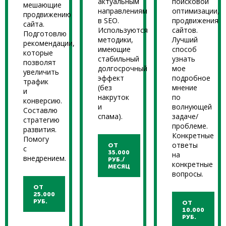
актуальным
поисковой
мешающие
направлениям
оптимизации,
продвижению
в SEO.
продвижения
сайта.
Используются
сайтов.
Подготовлю
методики,
Лучший
рекомендации,
имеющие
способ
которые
стабильный
узнать
позволят
долгосрочный
мое
увеличить
эффект
подробное
трафик
(без
мнение
и
накруток
по
конверсию.
и
волнующей
Составлю
спама).
задаче/
стратегию
проблеме.
развития.
Конкретные
Помогу
ответы
ОТ
с
35.000
на
внедрением.
РУБ./
конкретные
МЕСЯЦ
вопросы.
ОТ
25.000
РУБ.
ОТ
10.000
РУБ.