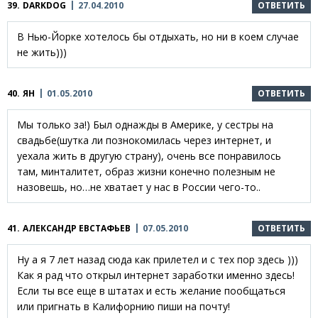
39.
DARKDOG
27.04.2010
ОТВЕТИТЬ
В Нью-Йорке хотелось бы отдыхать, но ни в коем случае
не жить)))
40.
ЯН
01.05.2010
ОТВЕТИТЬ
Мы только за!) Был однажды в Америке, у сестры на
свадьбе(шутка ли познокомилась через интернет, и
уехала жить в другую страну), очень все понравилось
там, минталитет, образ жизни конечно полезным не
назовешь, но…не хватает у нас в России чего-то..
41.
АЛЕКСАНДР ЕВСТАФЬЕВ
07.05.2010
ОТВЕТИТЬ
Ну а я 7 лет назад сюда как прилетел и с тех пор здесь )))
Как я рад что открыл интернет заработки именно здесь!
Если ты все еще в штатах и есть желание пообщаться
или пригнать в Калифорнию пиши на почту!