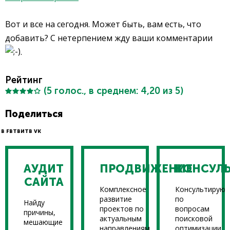
Вот и все на сегодня. Может быть, вам есть, что
добавить? С нетерпением жду ваши комментарии
.
Рейтинг
(
5
голос., в среднем:
4,20
из 5)
Поделиться
В FB
ТВИТ
В VK
АУДИТ
ПРОДВИЖЕНИЕ
КОНСУЛ
САЙТА
Комплексное
Консультирую
развитие
по
Найду
проектов по
вопросам
причины,
актуальным
поисковой
мешающие
направлениям
оптимизации,