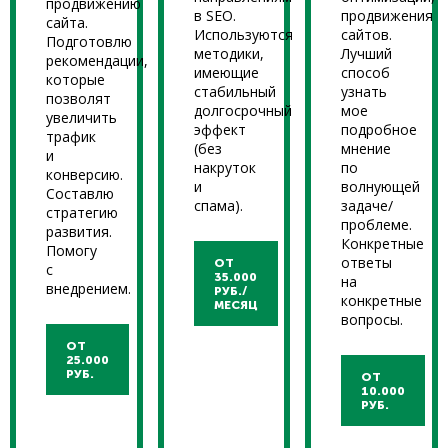
продвижению
в SEO.
продвижения
сайта.
Используются
сайтов.
Подготовлю
методики,
Лучший
рекомендации,
имеющие
способ
которые
стабильный
узнать
позволят
долгосрочный
мое
увеличить
эффект
подробное
трафик
(без
мнение
и
накруток
по
конверсию.
и
волнующей
Составлю
спама).
задаче/
стратегию
проблеме.
развития.
Конкретные
Помогу
ответы
ОТ
с
35.000
на
внедрением.
РУБ./
конкретные
МЕСЯЦ
вопросы.
ОТ
25.000
РУБ.
ОТ
10.000
РУБ.