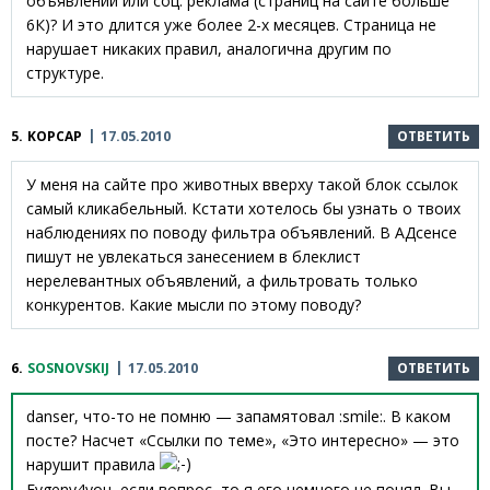
объявлений или соц. реклама (страниц на сайте больше
6К)? И это длится уже более 2-х месяцев. Страница не
нарушает никаких правил, аналогична другим по
структуре.
5.
KOPCAP
17.05.2010
ОТВЕТИТЬ
У меня на сайте про животных вверху такой блок ссылок
самый кликабельный. Кстати хотелось бы узнать о твоих
наблюдениях по поводу фильтра объявлений. В АДсенсе
пишут не увлекаться занесением в блеклист
нерелевантных объявлений, а фильтровать только
конкурентов. Какие мысли по этому поводу?
6.
SOSNOVSKIJ
17.05.2010
ОТВЕТИТЬ
danser, что-то не помню — запамятовал :smile:. В каком
посте? Насчет «Ссылки по теме», «Это интересно» — это
нарушит правила
Evgeny4you, если вопрос, то я его немного не понял. Вы