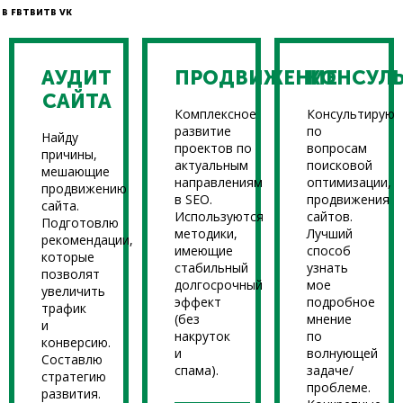
В FB
ТВИТ
В VK
АУДИТ
ПРОДВИЖЕНИЕ
КОНСУЛ
САЙТА
Комплексное
Консультирую
развитие
по
Найду
проектов по
вопросам
причины,
актуальным
поисковой
мешающие
направлениям
оптимизации,
продвижению
в SEO.
продвижения
сайта.
Используются
сайтов.
Подготовлю
методики,
Лучший
рекомендации,
имеющие
способ
которые
стабильный
узнать
позволят
долгосрочный
мое
увеличить
эффект
подробное
трафик
(без
мнение
и
накруток
по
конверсию.
и
волнующей
Составлю
спама).
задаче/
стратегию
проблеме.
развития.