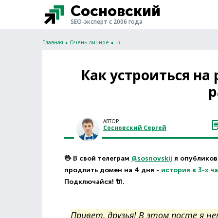
Сосновский
SEO-эксперт с 2006 года
Главная
Очень личное
=)
Как устроиться на
р
АВТОР
Сосновский Сергей
🖖 В свой телеграм
@sosnovskij
я опубликова
продлить домен на 4 дня -
история в 3-х ч
Подключайся! 🔌.
Привет, друзья! В этом посте я н