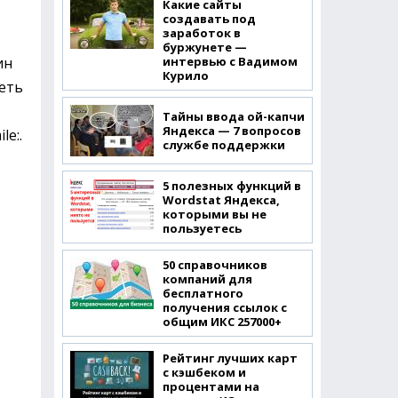
Какие сайты
создавать под
заработок в
буржунете —
интервью с Вадимом
ин
Курило
деть
Тайны ввода ой-капчи
Яндекса — 7 вопросов
.
службе поддержки
5 полезных функций в
Wordstat Яндекса,
которыми вы не
пользуетесь
50 справочников
компаний для
бесплатного
получения ссылок с
общим ИКС 257000+
Рейтинг лучших карт
с кэшбеком и
процентами на