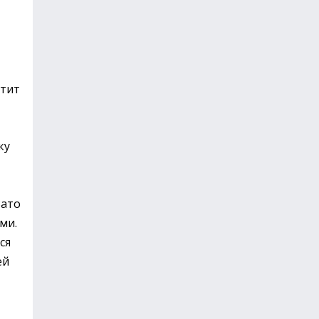
етит
ку
Зато
ми.
ся
ей