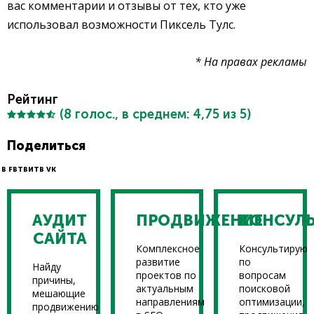
вас комментарии и отзывы от тех, кто уже
использовал возможности Пиксель Тулс.
* На правах рекламы
Рейтинг
(
8
голос., в среднем:
4,75
из 5)
Поделиться
В FB
ТВИТ
В VK
АУДИТ
ПРОДВИЖЕНИЕ
КОНСУЛ
САЙТА
Комплексное
Консультирую
развитие
по
Найду
проектов по
вопросам
причины,
актуальным
поисковой
мешающие
направлениям
оптимизации,
продвижению