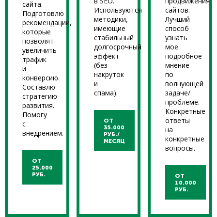
в SEO.
продвижения
сайта.
Используются
сайтов.
Подготовлю
методики,
Лучший
рекомендации,
имеющие
способ
которые
стабильный
узнать
позволят
долгосрочный
мое
увеличить
эффект
подробное
трафик
(без
мнение
и
накруток
по
конверсию.
и
волнующей
Составлю
спама).
задаче/
стратегию
проблеме.
развития.
Конкретные
Помогу
ответы
ОТ
с
35.000
на
внедрением.
РУБ./
конкретные
МЕСЯЦ
вопросы.
ОТ
25.000
РУБ.
ОТ
10.000
РУБ.