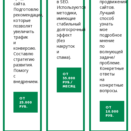
в SEO.
продвижения
сайта.
Используются
сайтов.
Подготовлю
методики,
Лучший
рекомендации,
имеющие
способ
которые
стабильный
узнать
позволят
долгосрочный
мое
увеличить
эффект
подробное
трафик
(без
мнение
и
накруток
по
конверсию.
и
волнующей
Составлю
спама).
задаче/
стратегию
проблеме.
развития.
Конкретные
Помогу
ответы
ОТ
с
35.000
на
внедрением.
РУБ./
конкретные
МЕСЯЦ
вопросы.
ОТ
25.000
РУБ.
ОТ
10.000
РУБ.