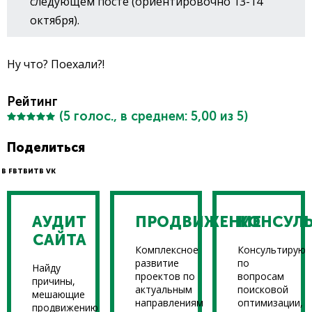
следующем посте (ориентировочно 13-14
октября).
Ну что? Поехали?!
Рейтинг
(
5
голос., в среднем:
5,00
из 5)
Поделиться
В FB
ТВИТ
В VK
АУДИТ
ПРОДВИЖЕНИЕ
КОНСУЛ
САЙТА
Комплексное
Консультирую
развитие
по
Найду
проектов по
вопросам
причины,
актуальным
поисковой
мешающие
направлениям
оптимизации,
продвижению