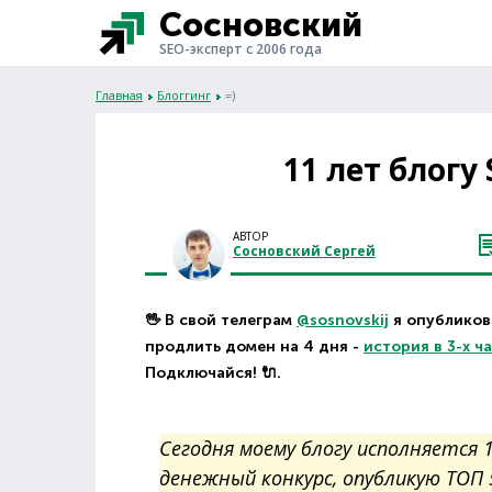
Сосновский
SEO-эксперт с 2006 года
Главная
Блоггинг
=)
11 лет блогу 
АВТОР
Сосновский Сергей
🖖 В свой телеграм
@sosnovskij
я опубликова
продлить домен на 4 дня -
история в 3-х ч
Подключайся! 🔌.
Сегодня моему блогу исполняется 
денежный конкурс, опубликую ТОП 