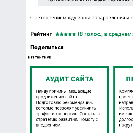
С нетерпением жду ваши поздравления и
Рейтинг
(
8
голос., в среднем
Поделиться
В FB
ТВИТ
В VK
АУДИТ САЙТА
П
Найду причины, мешающие
Компл
продвижению сайта.
проект
Подготовлю рекомендации,
направ
которые позволят увеличить
Испол
трафик и конверсию. Составлю
имеющ
стратегию развития. Помогу с
долгос
внедрением.
накрут