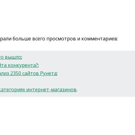
абрали больше всего просмотров и комментариев:
ого вышло
;
йта конкурента?
;
лиз 2350 сайтов Рунета
;
 категориях интернет-магазинов
.