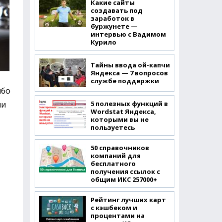
Какие сайты
создавать под
заработок в
буржунете —
интервью с Вадимом
Курило
Тайны ввода ой-капчи
Яндекса — 7 вопросов
службе поддержки
ибо
5 полезных функций в
ии
Wordstat Яндекса,
которыми вы не
пользуетесь
50 справочников
компаний для
бесплатного
получения ссылок с
общим ИКС 257000+
Рейтинг лучших карт
с кэшбеком и
процентами на