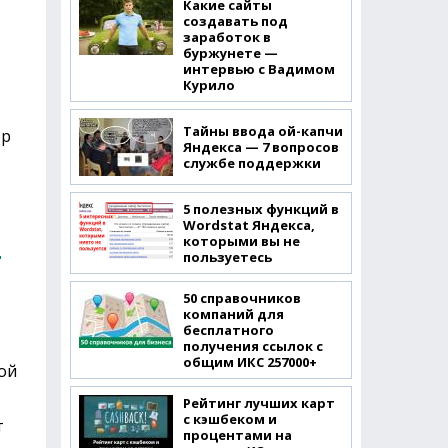
Какие сайты
создавать под
заработок в
буржунете —
интервью с Вадимом
Курило
Тайны ввода ой-капчи
ор
Яндекса — 7 вопросов
службе поддержки
5 полезных функций в
Wordstat Яндекса,
которыми вы не
пользуетесь
50 справочников
компаний для
бесплатного
получения ссылок с
общим ИКС 257000+
ой
Рейтинг лучших карт
с кэшбеком и
т
процентами на