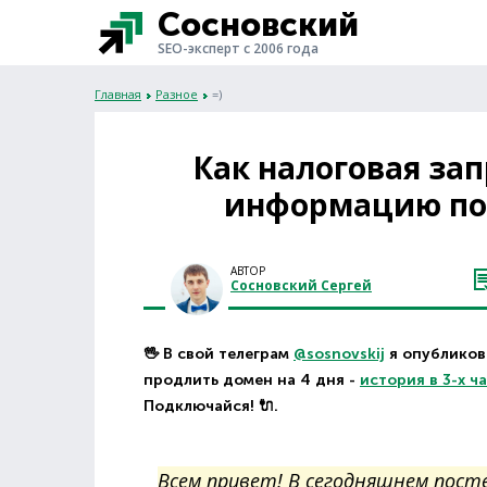
Сосновский
SEO-эксперт с 2006 года
Главная
Разное
=)
Как налоговая за
информацию по 
АВТОР
Сосновский Сергей
🖖 В свой телеграм
@sosnovskij
я опубликова
продлить домен на 4 дня -
история в 3-х ч
Подключайся! 🔌.
Всем привет! В сегодняшнем посте