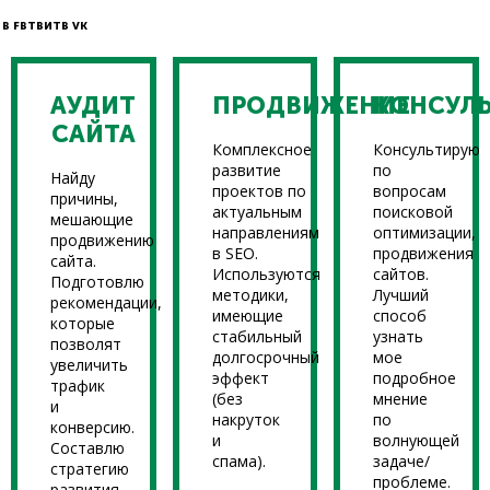
В FB
ТВИТ
В VK
АУДИТ
ПРОДВИЖЕНИЕ
КОНСУЛ
САЙТА
Комплексное
Консультирую
развитие
по
Найду
проектов по
вопросам
причины,
актуальным
поисковой
мешающие
направлениям
оптимизации,
продвижению
в SEO.
продвижения
сайта.
Используются
сайтов.
Подготовлю
методики,
Лучший
рекомендации,
имеющие
способ
которые
стабильный
узнать
позволят
долгосрочный
мое
увеличить
эффект
подробное
трафик
(без
мнение
и
накруток
по
конверсию.
и
волнующей
Составлю
спама).
задаче/
стратегию
проблеме.
развития.