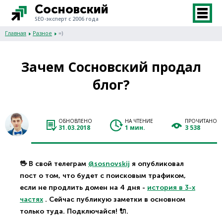
Сосновский
SEO-эксперт с 2006 года
Главная
Разное
=)
Зачем Сосновский продал
блог?
ОБНОВЛЕНО
НА ЧТЕНИЕ
ПРОЧИТАНО
31.03.2018
1 мин.
3 538
🖖 В свой телеграм
@sosnovskij
я опубликовал
пост о том, что будет с поисковым трафиком,
если не продлить домен на 4 дня -
история в 3-х
частях
. Сейчас публикую заметки в основном
только туда. Подключайся! 🔌.