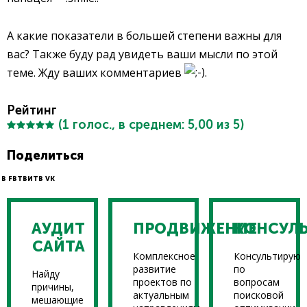
А какие показатели в большей степени важны для
вас? Также буду рад увидеть ваши мысли по этой
теме. Жду ваших комментариев
.
Рейтинг
(
1
голос., в среднем:
5,00
из 5)
Поделиться
В FB
ТВИТ
В VK
АУДИТ
ПРОДВИЖЕНИЕ
КОНСУЛ
САЙТА
Комплексное
Консультирую
развитие
по
Найду
проектов по
вопросам
причины,
актуальным
поисковой
мешающие