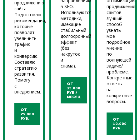
направлениям
оптимизации,
продвижению
в SEO.
продвижения
сайта.
Используются
сайтов.
Подготовлю
методики,
Лучший
рекомендации,
имеющие
способ
которые
стабильный
узнать
позволят
долгосрочный
мое
увеличить
эффект
подробное
трафик
(без
мнение
и
накруток
по
конверсию.
и
волнующей
Составлю
спама).
задаче/
стратегию
проблеме.
развития.
Конкретные
Помогу
ответы
ОТ
с
35.000
на
внедрением.
РУБ./
конкретные
МЕСЯЦ
вопросы.
ОТ
25.000
РУБ.
ОТ
10.000
РУБ.