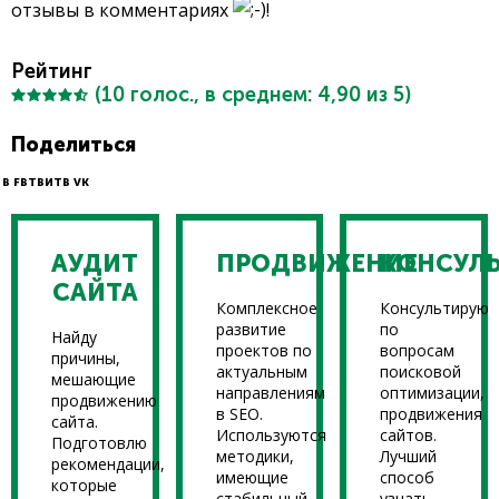
отзывы в комментариях
!
Рейтинг
(
10
голос., в среднем:
4,90
из 5)
Поделиться
В FB
ТВИТ
В VK
АУДИТ
ПРОДВИЖЕНИЕ
КОНСУЛ
САЙТА
Комплексное
Консультирую
развитие
по
Найду
проектов по
вопросам
причины,
актуальным
поисковой
мешающие
направлениям
оптимизации,
продвижению
в SEO.
продвижения
сайта.
Используются
сайтов.
Подготовлю
методики,
Лучший
рекомендации,
имеющие
способ
которые
стабильный
узнать