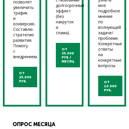
позволят
долгосрочный
мое
увеличить
эффект
подробное
трафик
(без
мнение
и
накруток
по
конверсию.
и
волнующей
Составлю
спама).
задаче/
стратегию
проблеме.
развития.
Конкретные
Помогу
ответы
ОТ
с
35.000
на
внедрением.
РУБ./
конкретные
МЕСЯЦ
вопросы.
ОТ
25.000
РУБ.
ОТ
10.000
РУБ.
ОПРОС МЕСЯЦА