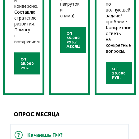
и
накруток
по
конверсию.
и
волнующей
Составлю
спама).
задаче/
стратегию
проблеме.
развития.
Конкретные
Помогу
ответы
ОТ
с
35.000
на
внедрением.
РУБ./
конкретные
МЕСЯЦ
вопросы.
ОТ
25.000
РУБ.
ОТ
10.000
РУБ.
ОПРОС МЕСЯЦА
Качаешь ПФ?