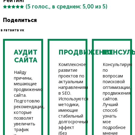
Рейтинг
(
5
голос., в среднем:
5,00
из 5)
Поделиться
В FB
ТВИТ
В VK
АУДИТ
ПРОДВИЖЕНИЕ
КОНСУЛ
САЙТА
Комплексное
Консультирую
развитие
по
Найду
проектов по
вопросам
причины,
актуальным
поисковой
мешающие
направлениям
оптимизации,
продвижению
в SEO.
продвижения
сайта.
Используются
сайтов.
Подготовлю
методики,
Лучший
рекомендации,
имеющие
способ
которые
стабильный
узнать
позволят
долгосрочный
мое
увеличить
эффект
подробное
трафик
(без
мнение