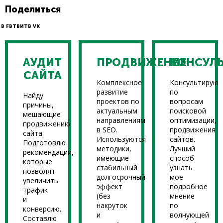
Поделиться
В FB
ТВИТ
В VK
АУДИТ
ПРОДВИЖЕНИЕ
КОНСУЛ
САЙТА
Комплексное
Консультирую
развитие
по
Найду
проектов по
вопросам
причины,
актуальным
поисковой
мешающие
направлениям
оптимизации,
продвижению
в SEO.
продвижения
сайта.
Используются
сайтов.
Подготовлю
методики,
Лучший
рекомендации,
имеющие
способ
которые
стабильный
узнать
позволят
долгосрочный
мое
увеличить
эффект
подробное
трафик
(без
мнение
и
накруток
по
конверсию.
и
волнующей
Составлю