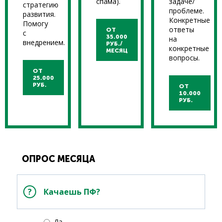
спама).
задаче/
стратегию
проблеме.
развития.
Конкретные
Помогу
ответы
ОТ
с
35.000
на
внедрением.
РУБ./
конкретные
МЕСЯЦ
вопросы.
ОТ
25.000
РУБ.
ОТ
10.000
РУБ.
ОПРОС МЕСЯЦА
Качаешь ПФ?
Да