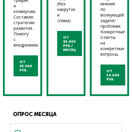
трафик
(без
мнение
и
накруток
по
конверсию.
и
волнующей
Составлю
спама).
задаче/
стратегию
проблеме.
развития.
Конкретные
Помогу
ответы
ОТ
с
35.000
на
внедрением.
РУБ./
конкретные
МЕСЯЦ
вопросы.
ОТ
25.000
РУБ.
ОТ
10.000
РУБ.
ОПРОС МЕСЯЦА