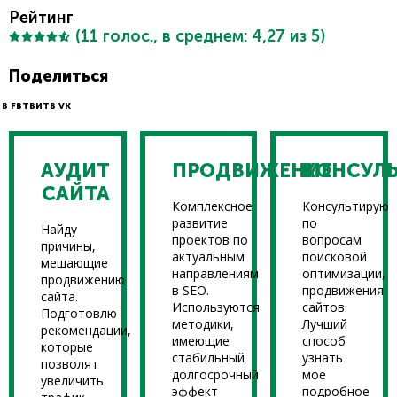
Рейтинг
(
11
голос., в среднем:
4,27
из 5)
Поделиться
В FB
ТВИТ
В VK
АУДИТ
ПРОДВИЖЕНИЕ
КОНСУЛ
САЙТА
Комплексное
Консультирую
развитие
по
Найду
проектов по
вопросам
причины,
актуальным
поисковой
мешающие
направлениям
оптимизации,
продвижению
в SEO.
продвижения
сайта.
Используются
сайтов.
Подготовлю
методики,
Лучший
рекомендации,
имеющие
способ
которые
стабильный
узнать
позволят
долгосрочный
мое
увеличить
эффект
подробное