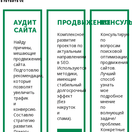
В FB
ТВИТ
В VK
АУДИТ
ПРОДВИЖЕНИЕ
КОНСУЛ
САЙТА
Комплексное
Консультирую
развитие
по
Найду
проектов по
вопросам
причины,
актуальным
поисковой
мешающие
направлениям
оптимизации,
продвижению
в SEO.
продвижения
сайта.
Используются
сайтов.
Подготовлю
методики,
Лучший
рекомендации,
имеющие
способ
которые
стабильный
узнать
позволят
долгосрочный
мое
увеличить
эффект
подробное
трафик
(без
мнение
и
накруток
по
конверсию.
и
волнующей
Составлю
спама).
задаче/
стратегию
проблеме.
развития.
Конкретные
Помогу