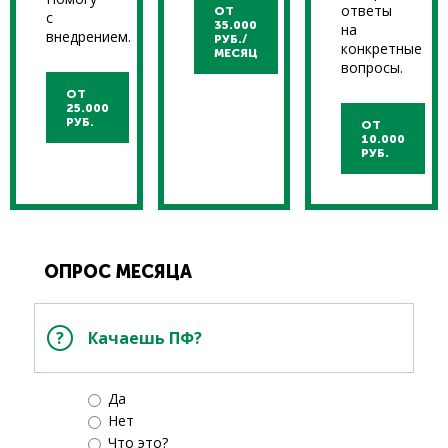
ответы
ОТ
с
35.000
на
внедрением.
РУБ./
конкретные
МЕСЯЦ
вопросы.
ОТ
25.000
РУБ.
ОТ
10.000
РУБ.
ОПРОС МЕСЯЦА
Качаешь ПФ?
Да
Нет
Что это?