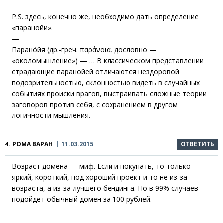
P.S. здесь, конечно же, необходимо дать определение
«паранойи».
—
Парано́йя (др.-греч. παράνοια, дословно —
«околомышление») — … В классическом представлении
страдающие паранойей отличаются нездоровой
подозрительностью, склонностью видеть в случайных
событиях происки врагов, выстраивать сложные теории
заговоров против себя, с сохранением в другом
логичности мышления.
4.
РОМА ВАРАН
11.03.2015
ОТВЕТИТЬ
Возраст домена — миф. Если и покупать, то только
яркий, короткий, под хороший проект и то не из-за
возраста, а из-за лучшего бендинга. Но в 99% случаев
подойдет обычный домен за 100 рублей.