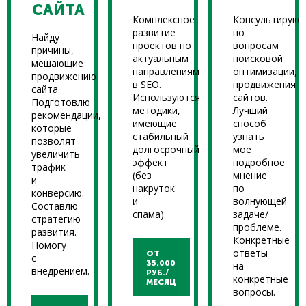
САЙТА
Комплексное
Консультирую
развитие
по
Найду
проектов по
вопросам
причины,
актуальным
поисковой
мешающие
направлениям
оптимизации,
продвижению
в SEO.
продвижения
сайта.
Используются
сайтов.
Подготовлю
методики,
Лучший
рекомендации,
имеющие
способ
которые
стабильный
узнать
позволят
долгосрочный
мое
увеличить
эффект
подробное
трафик
(без
мнение
и
накруток
по
конверсию.
и
волнующей
Составлю
спама).
задаче/
стратегию
проблеме.
развития.
Конкретные
Помогу
ответы
ОТ
с
35.000
на
внедрением.
РУБ./
конкретные
МЕСЯЦ
вопросы.