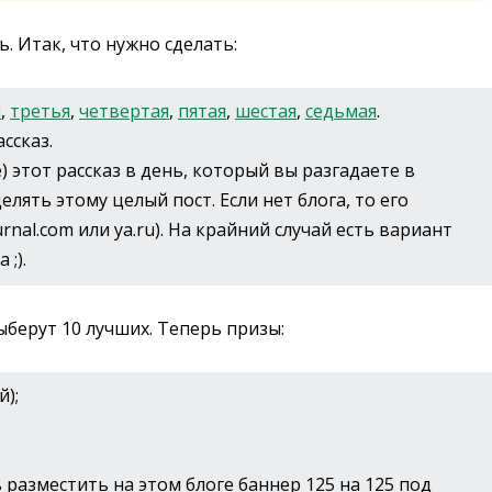
. Итак, что нужно сделать:
я
,
третья
,
четвертая
,
пятая
,
шестая
,
седьмая
.
ссказ.
е) этот рассказ в день, который вы разгадаете в
елять этому целый пост. Если нет блога, то его
rnal.com или ya.ru). На крайний случай есть вариант
 ;).
ыберут 10 лучших. Теперь призы:
й);
 разместить на этом блоге баннер 125 на 125 под