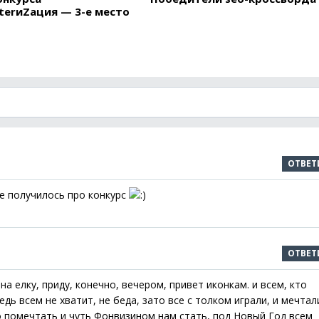
terиZация — 3-е место
ОТВЕТ
е получилось про конкурс
ОТВЕТ
а елку, приду, конечно, вечером, привет иконкам. и всем, кто
дь всем не хватит, не беда, зато все с толком играли, и мечтал
но помечтать и чуть Фонвизином нам стать, под Новый Год всем