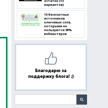
остаток (13
вариантов)
10 бесплатных
источников
ключевых слов,
которыми не
пользуются 90%
вебмастеров
Благодарю за
поддержку блога! ;)
Поиск по сайту