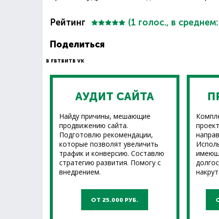
Рейтинг
(
1
голос., в среднем
Поделиться
В FB
ТВИТ
В VK
АУДИТ САЙТА
П
Найду причины, мешающие
Компл
продвижению сайта.
проект
Подготовлю рекомендации,
направ
которые позволят увеличить
Испол
трафик и конверсию. Составлю
имеющ
стратегию развития. Помогу с
долгос
внедрением.
накрут
ОТ 25.000 РУБ.