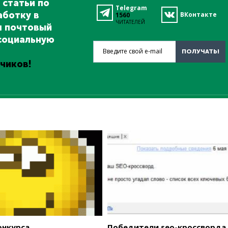
 статьи по
Telegram
аботку в
ВКонтакте
1560
ЧИТАТЕЛЕЙ
ш почтовый
социальную
Введите свой e-mail
ПОЛУЧАТЬ!
чиков!
онкурса
Победители seo-кроссворда