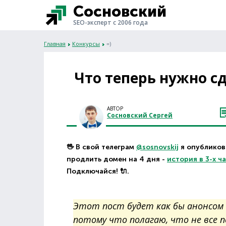
Сосновский
SEO-эксперт с 2006 года
Главная
Конкурсы
=)
Что теперь нужно с
АВТОР
Сосновский Сергей
🖖 В свой телеграм
@sosnovskij
я опубликова
продлить домен на 4 дня -
история в 3-х ч
Подключайся! 🔌.
Этот пост будет как бы анонсом ко
потому что полагаю, что не все п