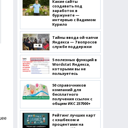
Какие сайты
создавать под
заработок в
буржунете —
интервью с Вадимом
Курило
Тайны ввода ой-капчи
Яндекса — 7 вопросов
службе поддержки
5 полезных функций в
Wordstat Яндекса,
которыми вы не
пользуетесь
50 справочников
компаний для
бесплатного
получения ссылок с
общим ИКС 257000+
Рейтинг лучших карт
шее
с кэшбеком и
процентами на