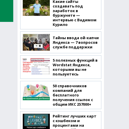
Какие сайты
создавать под
заработок в
буржунете —
интервью с Вадимом
Курило
Тайны ввода ой-капчи
Яндекса — 7 вопросов
службе поддержки
5 полезных функций в
Wordstat Яндекса,
которыми вы не
пользуетесь
50 справочников
компаний для
бесплатного
получения ссылок с
общим ИКС 257000+
Рейтинг лучших карт
с кэшбеком и
процентами на