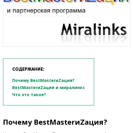
СОДЕРЖАНИЕ:
Почему BestMasterиZация?
BestMasterиZация и миралинкс
Что это такое?
Почему BestMasterиZация?