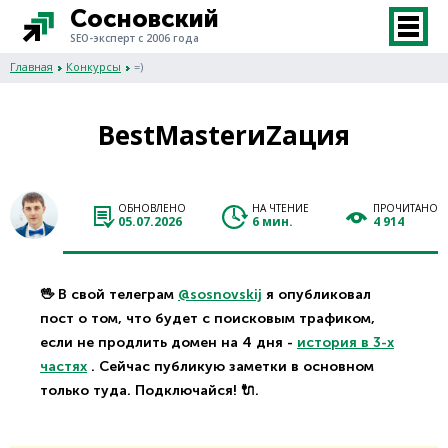
Сосновский
SEO-эксперт с 2006 года
Главная
Конкурсы
=)
BestMasterиZация
ОБНОВЛЕНО
НА ЧТЕНИЕ
ПРОЧИТАНО
05.07.2026
6 мин.
4 914
🖖 В свой телеграм
@sosnovskij
я опубликовал
пост о том, что будет с поисковым трафиком,
если не продлить домен на 4 дня -
история в 3-х
частях
. Сейчас публикую заметки в основном
только туда. Подключайся! 🔌.