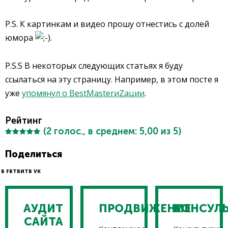
P.S. К картинкам и видео прошу отнестись с долей
юмора
.
P.S.S В некоторых следующих статьях я буду
ссылаться на эту страницу. Например, в этом посте я
уже
упомянул о BestMasterиZации
.
Рейтинг
(
2
голос., в среднем:
5,00
из 5)
Поделиться
В FB
ТВИТ
В VK
АУДИТ
ПРОДВИЖЕНИЕ
КОНСУЛ
САЙТА