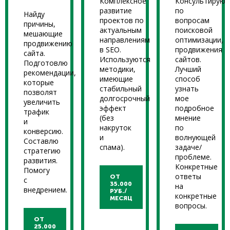
Комплексное
Консультирую
развитие
по
Найду
проектов по
вопросам
причины,
актуальным
поисковой
мешающие
направлениям
оптимизации,
продвижению
в SEO.
продвижения
сайта.
Используются
сайтов.
Подготовлю
методики,
Лучший
рекомендации,
имеющие
способ
которые
стабильный
узнать
позволят
долгосрочный
мое
увеличить
эффект
подробное
трафик
(без
мнение
и
накруток
по
конверсию.
и
волнующей
Составлю
спама).
задаче/
стратегию
проблеме.
развития.
Конкретные
Помогу
ответы
ОТ
с
35.000
на
внедрением.
РУБ./
конкретные
МЕСЯЦ
вопросы.
ОТ
25.000