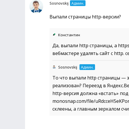
Sosnovskij
Админ.
Выпали страницы http-версии?
Константин
Да, выпали http страницы, а http
вебмастере удалять сайт с http. 
Sosnovskij
Админ.
То что выпали http страницы — э
реализован? Переезд в Яндекс.В
http-версия должна «встать» под
monosnap.com/file/uRdcceH5eKPor
склеены, а главным зеркалом счит