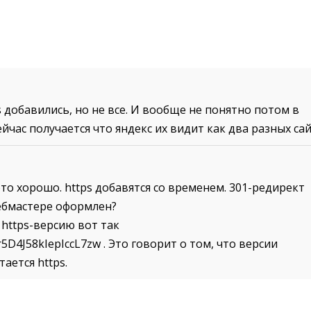
s добавились, но не все. И вообще не понятно потом в
сейчас получается что яндекс их видит как два разных са
то хорошо. https добавятся со временем. 301-редирект
ебмастере оформлен?
 https-версию вот так
5D4J58kIepIccL7zw . Это говорит о том, что версии
ается https.