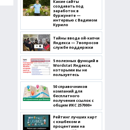
Какие сайты
создавать под
заработок в
буржунете —
интервью с Вадимом
Курило
Тайны ввода ой-капчи
Яндекса — 7 вопросов
службе поддержки
5 полезных функций в
Wordstat Яндекса,
которыми вы не
пользуетесь
50 справочников
компаний для
бесплатного
получения ссылок с
общим ИКС 257000+
Рейтинг лучших карт
с кэшбеком и
процентами на