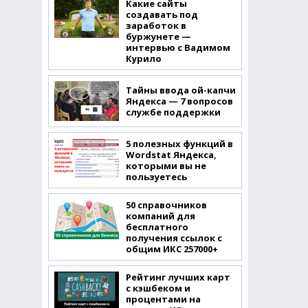
Какие сайты
создавать под
заработок в
буржунете —
интервью с Вадимом
Курило
Тайны ввода ой-капчи
Яндекса — 7 вопросов
службе поддержки
5 полезных функций в
Wordstat Яндекса,
которыми вы не
пользуетесь
50 справочников
компаний для
бесплатного
получения ссылок с
общим ИКС 257000+
Рейтинг лучших карт
с кэшбеком и
процентами на